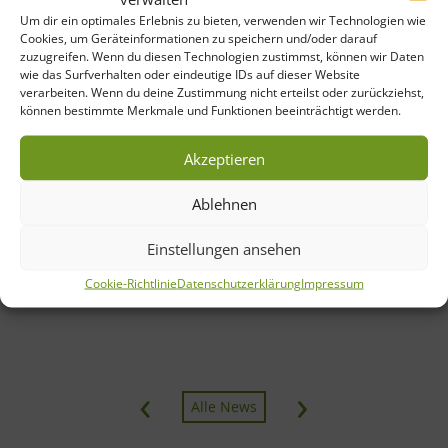
Um dir ein optimales Erlebnis zu bieten, verwenden wir Technologien wie
Cookies, um Geräteinformationen zu speichern und/oder darauf
Neue Gesundheitsangebote im
zuzugreifen. Wenn du diesen Technologien zustimmst, können wir Daten
Heilwald Bad Lippspringe
wie das Surfverhalten oder eindeutige IDs auf dieser Website
verarbeiten. Wenn du deine Zustimmung nicht erteilst oder zurückziehst,
können bestimmte Merkmale und Funktionen beeinträchtigt werden.
In Zusammenarbeit mit der Gartenschau und der Stadt Bad
Lippspringe bietet das Medizinische Zentrum für Gesundheit
Akzeptieren
(MZG) im Oktober erstmalig vier Gesundheitskurse im
Heilwald an. Die Klimatherapeutischen Wanderungen und
Walking-Kurse sind kostenfrei und ohne Voranmeldung zu
Ablehnen
besuchen. Wer sich für eine Klimatherapeutische Wanderung
interessiert, sollte sich Mittwoch, 1. Oktober, oder Mittwoch,
Einstellungen ansehen
15. Oktober vormerken. Von […]
Cookie-Richtlinie
Datenschutzerklärung
Impressum
>> mehr erfahren
‹
›
Alle News