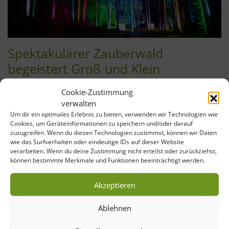
Spektakulärer Zauberwald
begeistert Groß und Klein
Traumhafte Leuchtobjekte, eine brandneue 3D-Videoshow,
Cookie-Zustimmung
die erstmals an den Mersmannteichen stattfindet, sowie
verwalten
tausende LED-Lampen und -Strahler: Am Freitag, 14. März,
Um dir ein optimales Erlebnis zu bieten, verwenden wir Technologien wie
startet die Gartenschau Bad Lippspringe mit der achten
Cookies, um Geräteinformationen zu speichern und/oder darauf
Auflage des Sparkassen-Waldleuchtens in die
zuzugreifen. Wenn du diesen Technologien zustimmst, können wir Daten
wie das Surfverhalten oder eindeutige IDs auf dieser Website
Veranstaltungssaison 2025. Der weitläufige Park präsentiert
verarbeiten. Wenn du deine Zustimmung nicht erteilst oder zurückziehst,
sich dann wieder als bunter Zauberwald. Für Jahreskarten-
können bestimmte Merkmale und Funktionen beeinträchtigt werden.
Inhaber ist der Eintritt kostenfrei. Die Besucherinnen und
Besucher […]
Akzeptieren
>> mehr erfahren
Ablehnen