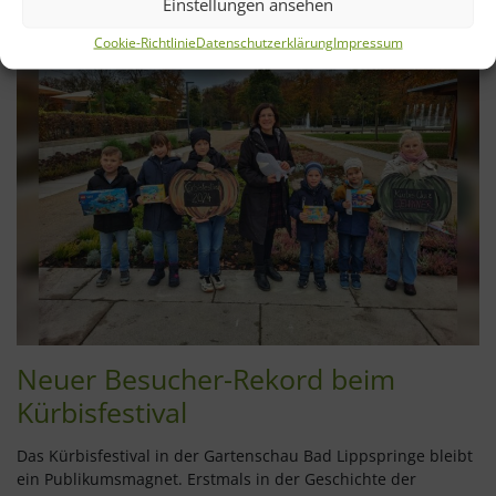
Einstellungen ansehen
Cookie-Richtlinie
Datenschutzerklärung
Impressum
Neuer Besucher-Rekord beim
Kürbisfestival
Das Kürbisfestival in der Gartenschau Bad Lippspringe bleibt
ein Publikumsmagnet. Erstmals in der Geschichte der