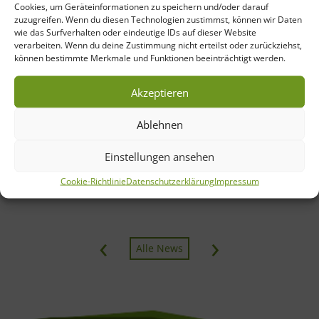
Cookies, um Geräteinformationen zu speichern und/oder darauf
Heilwald Bad Lippspringe
zuzugreifen. Wenn du diesen Technologien zustimmst, können wir Daten
wie das Surfverhalten oder eindeutige IDs auf dieser Website
In Zusammenarbeit mit der Gartenschau und der Stadt Bad
verarbeiten. Wenn du deine Zustimmung nicht erteilst oder zurückziehst,
Lippspringe bietet das Medizinische Zentrum für Gesundheit
können bestimmte Merkmale und Funktionen beeinträchtigt werden.
(MZG) im Oktober erstmalig vier Gesundheitskurse im
Heilwald an. Die Klimatherapeutischen Wanderungen und
Akzeptieren
Walking-Kurse sind kostenfrei und ohne Voranmeldung zu
besuchen. Wer sich für eine Klimatherapeutische Wanderung
Ablehnen
interessiert, sollte sich Mittwoch, 1. Oktober, oder Mittwoch,
15. Oktober vormerken. Von […]
Einstellungen ansehen
>> mehr erfahren
Cookie-Richtlinie
Datenschutzerklärung
Impressum
‹
›
Alle News