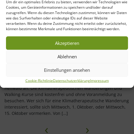
Um dir ein optimales Erlebnis zu bieten, verwenden wir Technologien wie
Cookies, um Geräteinformationen zu speichern und/oder darauf
zuzugreifen. Wenn du diesen Technologien zustimmst, können wir Daten
wie das Surfverhalten oder eindeutige IDs auf dieser Website
verarbeiten. Wenn du deine Zustimmung nicht erteilst oder zurückziehst,
können bestimmte Merkmale und Funktionen beeinträchtigt werden.
Akzeptieren
10. Oktober 2025
Neue Gesundheitsangebote im
Ablehnen
Heilwald Bad Lippspringe
In Zusammenarbeit mit der Gartenschau und der Stadt Bad
Einstellungen ansehen
Lippspringe bietet das Medizinische Zentrum für Gesundheit
Cookie-Richtlinie
Datenschutzerklärung
Impressum
(MZG) im Oktober erstmalig vier Gesundheitskurse im
Heilwald an. Die Klimatherapeutischen Wanderungen und
Walking-Kurse sind kostenfrei und ohne Voranmeldung zu
besuchen. Wer sich für eine Klimatherapeutische Wanderung
interessiert, sollte sich Mittwoch, 1. Oktober, oder Mittwoch,
15. Oktober vormerken. Von […]
‹
›