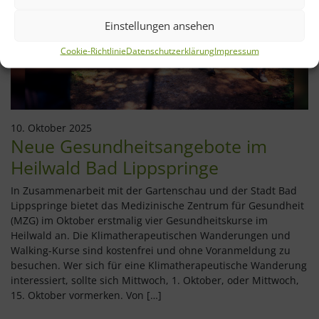
Einstellungen ansehen
Cookie-Richtlinie
Datenschutzerklärung
Impressum
10. Oktober 2025
Neue Gesundheitsangebote im
Heilwald Bad Lippspringe
In Zusammenarbeit mit der Gartenschau und der Stadt Bad
Lippspringe bietet das Medizinische Zentrum für Gesundheit
(MZG) im Oktober erstmalig vier Gesundheitskurse im
Heilwald an. Die Klimatherapeutischen Wanderungen und
Walking-Kurse sind kostenfrei und ohne Voranmeldung zu
besuchen. Wer sich für eine Klimatherapeutische Wanderung
interessiert, sollte sich Mittwoch, 1. Oktober, oder Mittwoch,
15. Oktober vormerken. Von […]