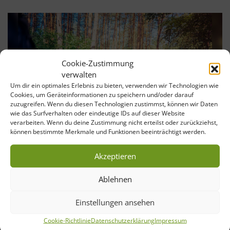
Cookie-Zustimmung
verwalten
Um dir ein optimales Erlebnis zu bieten, verwenden wir Technologien wie
Cookies, um Geräteinformationen zu speichern und/oder darauf
zuzugreifen. Wenn du diesen Technologien zustimmst, können wir Daten
wie das Surfverhalten oder eindeutige IDs auf dieser Website
verarbeiten. Wenn du deine Zustimmung nicht erteilst oder zurückziehst,
können bestimmte Merkmale und Funktionen beeinträchtigt werden.
Akzeptieren
Neue Gesundheitsangebote im
Ablehnen
Heilwald Bad Lippspringe
Einstellungen ansehen
In Zusammenarbeit mit der Gartenschau und der Stadt Bad
Lippspringe bietet das Medizinische Zentrum für Gesundheit
Cookie-Richtlinie
Datenschutzerklärung
Impressum