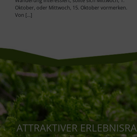
Wanderung interessiert, sollte sich Mittwoch, 1.
h
Oktober, oder Mittwoch, 15. Oktober vormerken.
ehn
Von […]
ATTRAKTIVER ERLEBNISR