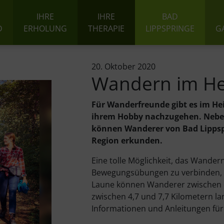
IHRE
IHRE
BAD
D
ERHOLUNG
THERAPIE
LIPPSPRINGE
G
20. Oktober 2020
Wandern im He
Für Wanderfreunde gibt es im Hei
ihrem Hobby nachzugehen. Neben
können Wanderer von Bad Lippsp
Region erkunden.
Eine tolle Möglichkeit, das Wander
Bewegungsübungen zu verbinden, is
Laune können Wanderer zwischen dr
zwischen 4,7 und 7,7 Kilometern la
Informationen und Anleitungen fü