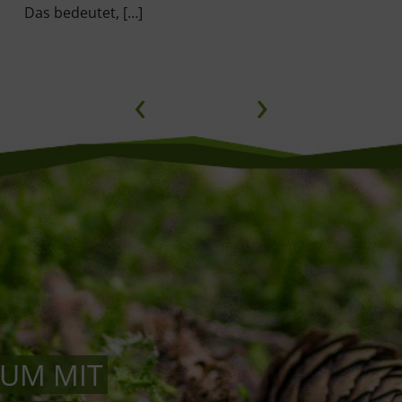
Das bedeutet, […]
‹
›
AUM MIT