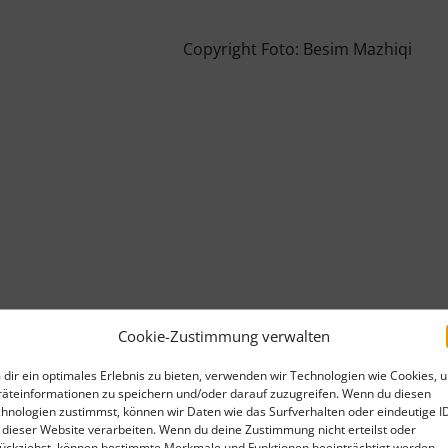
Copyright Foto: Besim Mazhiqi
Cookie-Zustimmung verwalten
dir ein optimales Erlebnis zu bieten, verwenden wir Technologien wie Cookies, 
äteinformationen zu speichern und/oder darauf zuzugreifen. Wenn du diesen
hnologien zustimmst, können wir Daten wie das Surfverhalten oder eindeutige I
 dieser Website verarbeiten. Wenn du deine Zustimmung nicht erteilst oder
ückziehst, können bestimmte Merkmale und Funktionen beeinträchtigt werden.