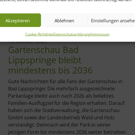
Akzeptieren
Ablehnen
Einstellungen anseh
Cookie-Richtlinie
Datenschutzerklärung
Impressum
10. Oktober 2025
Gartenschau Bad
Lippspringe bleibt
mindestens bis 2036
Gute Nachrichten für alle Fans der Gartenschau in
Bad Lippspringe: Die mehrfach ausgezeichnete
Parkanlage bleibt auch nach 2026 als beliebtes
Familien-Ausflugziel für die Region erhalten. Darauf
haben sich die Stadtverwaltung, die Gartenschau
GmbH sowie der Landesbetrieb Wald und Holz
verständigt. Demnach wird der Park in seiner
jetzigen Form bis mindestens 2036 weiter betrieben.