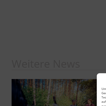
Weitere News
Um 
Ger
Tec
auf
zur