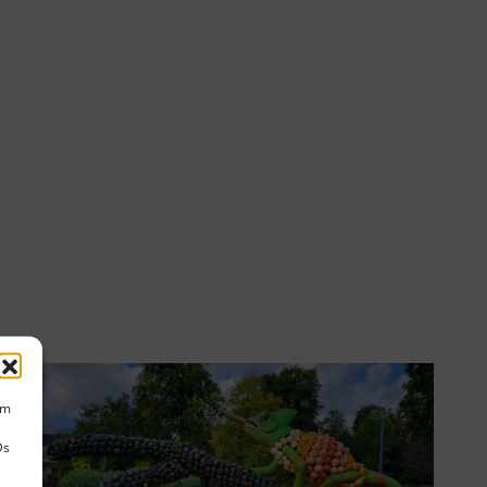
um
Ds