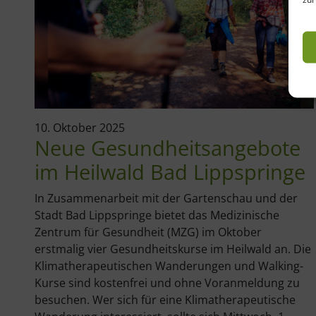
10. Oktober 2025
n
Neue Gesundheitsangebote
im Heilwald Bad Lippspringe
In Zusammenarbeit mit der Gartenschau und der
Stadt Bad Lippspringe bietet das Medizinische
nen
Zentrum für Gesundheit (MZG) im Oktober
:
erstmalig vier Gesundheitskurse im Heilwald an. Die
Klimatherapeutischen Wanderungen und Walking-
li
Kurse sind kostenfrei und ohne Voranmeldung zu
besuchen. Wer sich für eine Klimatherapeutische