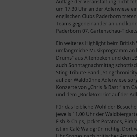
Auflage der Veranstaltung nicht f
um 17.30 Uhr an der Adlerwiese ein
englischen Clubs Paderborn treten
Teams gegeneinander an und könne
Paderborn 07, Gartenschau-Ticket
Ein weiteres Highlight beim Britis
umfangreiche Musikprogramm an be
Drums“ aus Altenbeken und den „Bi
auch Sonntagnachmittag schottisch
Sting-Tribute-Band „Stingchronicit
auf der Waldbühne Adlerwiese sorgt
Konzerte von „Chris & Basti“ am C
und dem „RockBoxTrio“ auf der Ad
Für das leibliche Wohl der Besuch
jeweils 11.00 Uhr der Waldbiergarte
Fish & Chips, Jacket Potatoes, Pim
ist im Café Waldgrün richtig. Dor
Uhr Scones nach britischer Art un