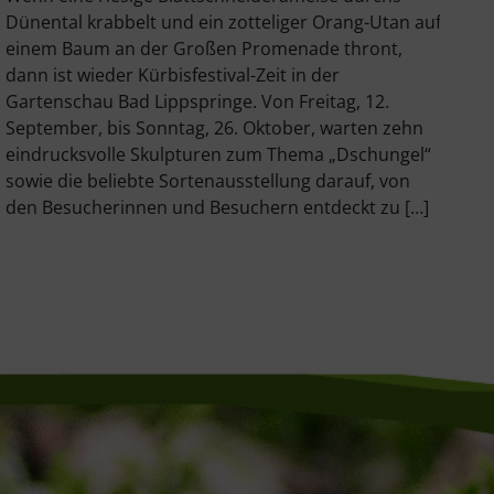
L
Dünental krabbelt und ein zotteliger Orang-Utan auf
einem Baum an der Großen Promenade thront,
Vo
dann ist wieder Kürbisfestival-Zeit in der
Dä
Gartenschau Bad Lippspringe. Von Freitag, 12.
Im
September, bis Sonntag, 26. Oktober, warten zehn
Ga
eindrucksvolle Skulpturen zum Thema „Dschungel“
mi
sowie die beliebte Sortenausstellung darauf, von
di
den Besucherinnen und Besuchern entdeckt zu […]
Ja
17
gr