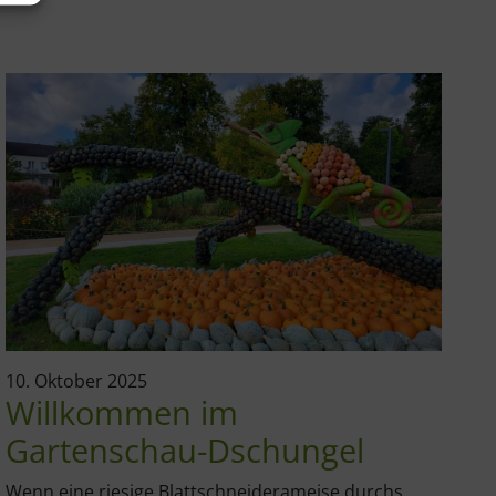
10. Oktober 2025
10
Willkommen im
M
Gartenschau-Dschungel
d
Wenn eine riesige Blattschneiderameise durchs