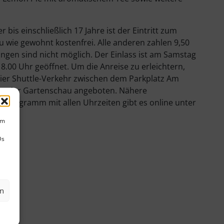
bis einschließlich 17 Jahre ist der Eintritt zum
 wie gewohnt kostenfrei. Alle anderen zahlen 9,50
ngen sind nicht möglich. Der Einlass ist am Samstag
8.00 Uhr geöffnet. Um die Anreise zu erleichtern,
eier Shuttle-Verkehr zwischen dem Parkplatz Am
g der Gartenschau angeboten. Nähere
e Programm mit allen Uhrzeiten gibt es online unter
de
.
um
Ds
en