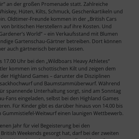
air“ an der großen Promenade statt. Zahlreiche
Whiskey, Hüten, Kilts, Schmuck, Geschenkartikeln und
. Oldtimer-Freunde kommen in der „British Cars
von britischen Herstellern auf ihre Kosten. Und
„Gardener’s World“ – ein Verkaufsstand mit Blumen
undige Gartenschau-Gärtner betreiben. Dort können
er auch gärtnerisch beraten lassen.
is 17.00 Uhr bei den „Wildboars Heavy Athletes“
rtler kommen im schottischen Kilt und zeigen dem
der Highland Games – darunter die Disziplinen
rohsackhochwurf und Baumstammüberwurf. Während
für spannende Unterhaltung sorgt, sind am Sonntag
au-Fans eingeladen, selbst bei den Highland Games
en. Für Kinder gibt es darüber hinaus von 14.00 bis
m Gummistiefel-Weitwurf einen launigen Wettbewerb.
nen Jahr für viel Begeisterung bei den
ritish Weekends gesorgt hat, darf bei der zweiten