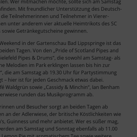
ehlen. Wer mitmachen möchte, sollte sich am Samstag
finden. Mit freundlicher Unterstützung des Deutsch-
 die Teilnehmerinnen und Teilnehmer in Vierer-
n unter anderem vier aktuelle Heimtrikots des SC
s sowie Getränkegutscheine gewinnen.
h Weekend in der Gartenschau Bad Lippspringe ist das
iden Tagen. Von den „Pride of Scotland Pipes and
elefeld Pipes & Drums“, die sowohl am Samstag- als
e Melodien im Park erklingen lassen bis hin zur
y“, die am Samstag ab 19.30 Uhr für Partystimmung
 – hier ist für jeden Geschmack etwas dabei.
afé Waldgrün sowie „Cassidy & Minchin“, Ian Benham
lerwiese runden das Musikprogramm ab.
erinnen und Besucher sorgt an beiden Tagen ab
n an der Adlerwiese, der britische Köstlichkeiten wie
m’s, Guinness und mehr anbietet. Wer es süßer mag,
t werden am Samstag und Sonntag ebenfalls ab 11.00
d Lemon Pie mit aromatischem Tee sowie weitere