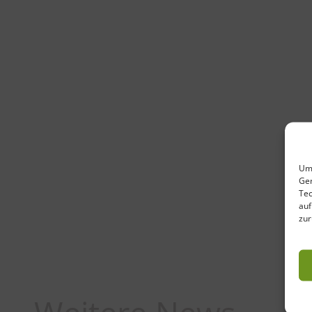
Um 
Ger
Tec
auf
zur