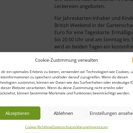
Leckereien angeboten.
Für Jahreskarten-Inhaber und Kinder 
British Weekend in der Gartenschau
Euro für eine Tageskarte. Ermäßigu
bis 20.00 Uhr und am Sonntag bis 1
wird an beiden Tagen ein kostenfr
Strothebach und dem Haupteingan
Cookie-Zustimmung verwalten
Informationen und das ausführlich
www.gartenschau-badlippspringe.
dir ein optimales Erlebnis zu bieten, verwenden wir Technologien wie Cookies, 
äteinformationen zu speichern und/oder darauf zuzugreifen. Wenn du diesen
hnologien zustimmst, können wir Daten wie das Surfverhalten oder eindeutige I
 dieser Website verarbeiten. Wenn du deine Zustimmung nicht erteilst oder
ückziehst, können bestimmte Merkmale und Funktionen beeinträchtigt werden.
Akzeptieren
Ablehnen
Einstellungen anseh
Cookie-Richtlinie
Datenschutzerklärung
Impressum